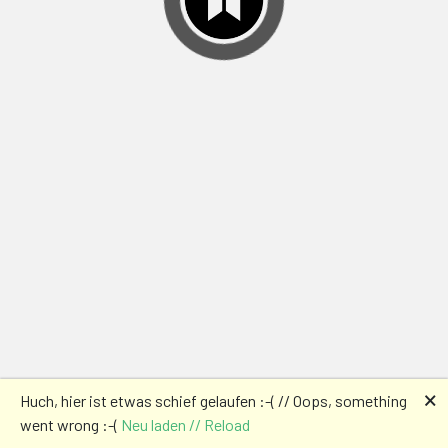
🗙
Huch, hier ist etwas schief gelaufen :-( // Oops, something
went wrong :-(
Neu laden // Reload