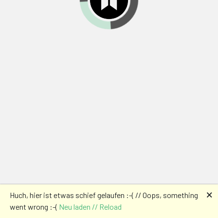
🗙
Huch, hier ist etwas schief gelaufen :-( // Oops, something
went wrong :-(
Neu laden // Reload