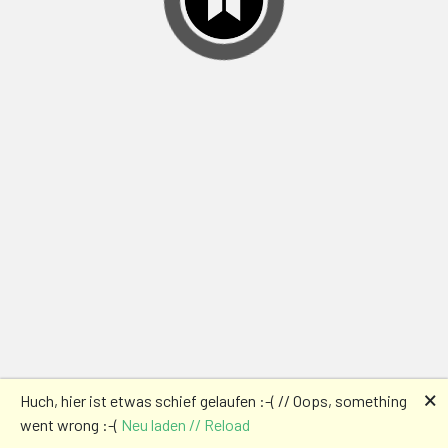
🗙
Huch, hier ist etwas schief gelaufen :-( // Oops, something
went wrong :-(
Neu laden // Reload