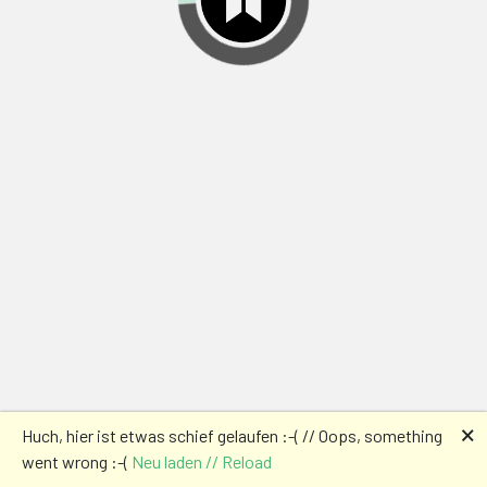
🗙
Huch, hier ist etwas schief gelaufen :-( // Oops, something
went wrong :-(
Neu laden // Reload