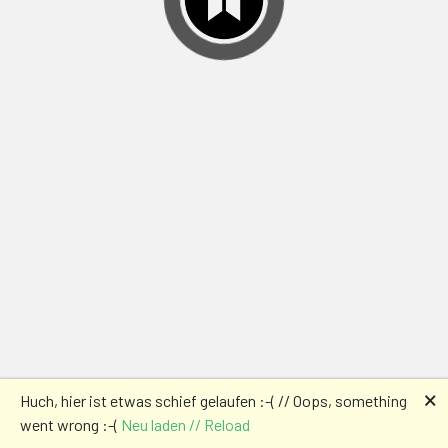
🗙
Huch, hier ist etwas schief gelaufen :-( // Oops, something
went wrong :-(
Neu laden // Reload