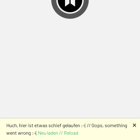
🗙
Huch, hier ist etwas schief gelaufen :-( // Oops, something
went wrong :-(
Neu laden // Reload