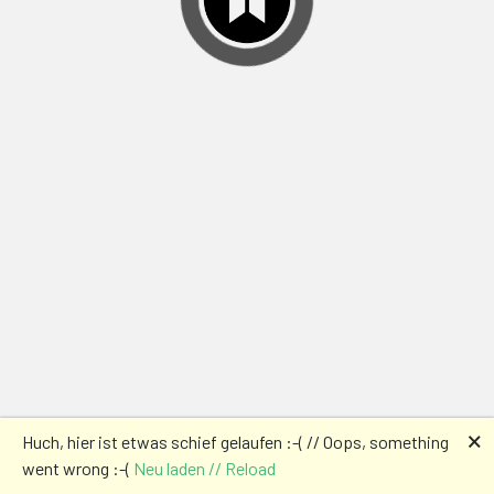
🗙
Huch, hier ist etwas schief gelaufen :-( // Oops, something
went wrong :-(
Neu laden // Reload