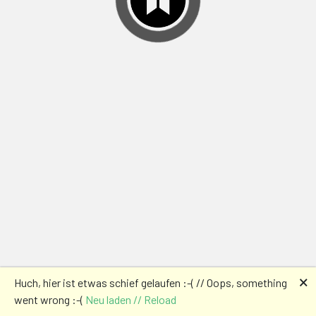
🗙
Huch, hier ist etwas schief gelaufen :-( // Oops, something
went wrong :-(
Neu laden // Reload