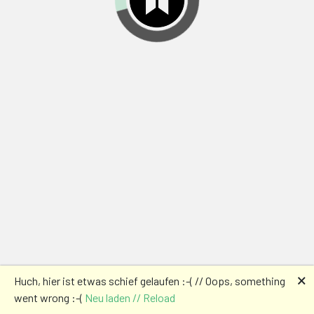
🗙
Huch, hier ist etwas schief gelaufen :-( // Oops, something
went wrong :-(
Neu laden // Reload