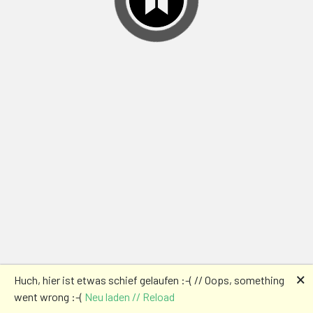
🗙
Huch, hier ist etwas schief gelaufen :-( // Oops, something
went wrong :-(
Neu laden // Reload