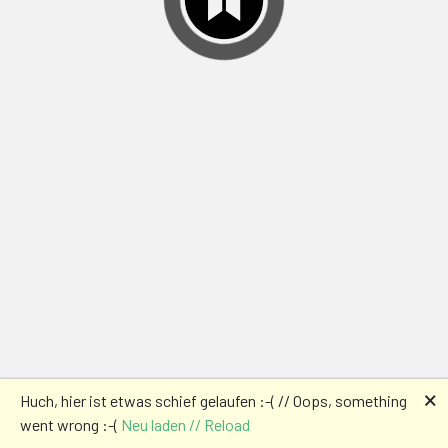
🗙
Huch, hier ist etwas schief gelaufen :-( // Oops, something
went wrong :-(
Neu laden // Reload