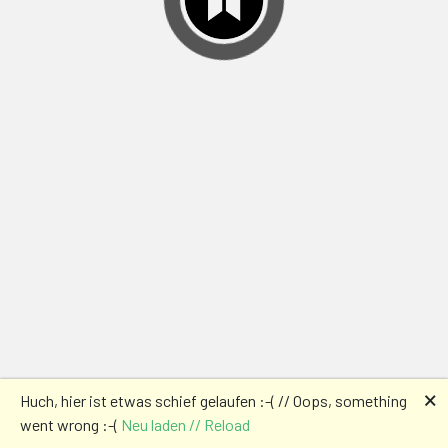
🗙
Huch, hier ist etwas schief gelaufen :-( // Oops, something
went wrong :-(
Neu laden // Reload