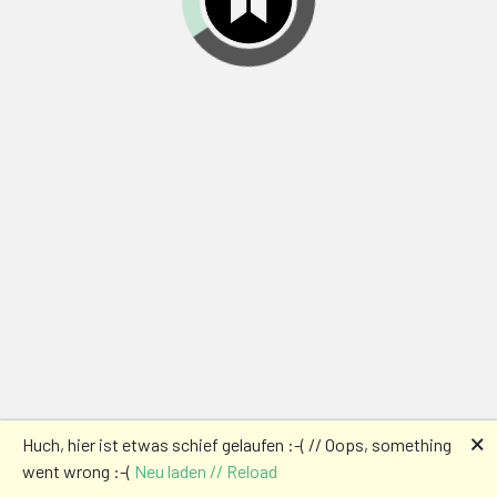
🗙
Huch, hier ist etwas schief gelaufen :-( // Oops, something
went wrong :-(
Neu laden // Reload