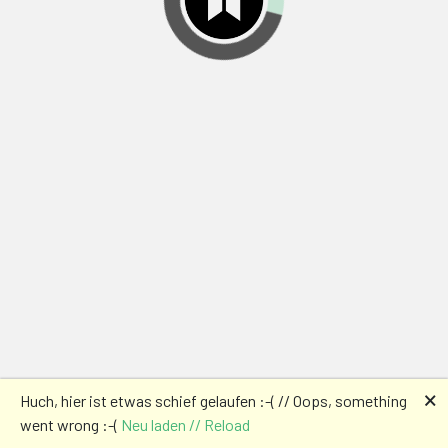
🗙
Huch, hier ist etwas schief gelaufen :-( // Oops, something
went wrong :-(
Neu laden // Reload