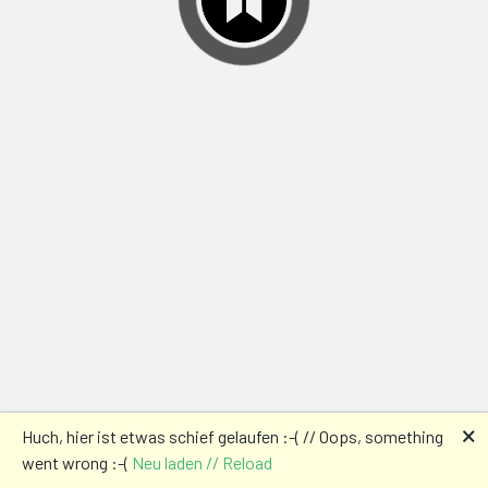
🗙
Huch, hier ist etwas schief gelaufen :-( // Oops, something
went wrong :-(
Neu laden // Reload