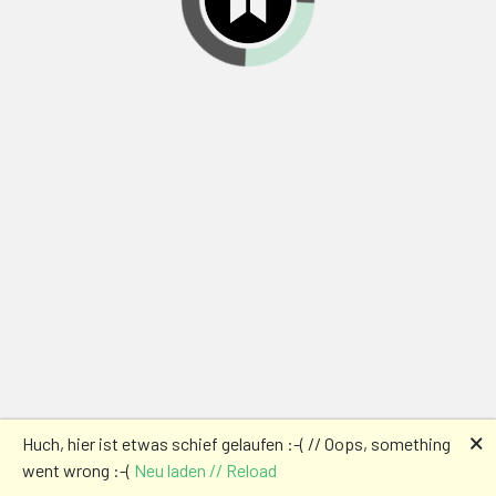
🗙
Huch, hier ist etwas schief gelaufen :-( // Oops, something
went wrong :-(
Neu laden // Reload