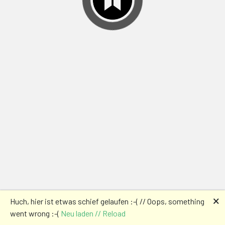
🗙
Huch, hier ist etwas schief gelaufen :-( // Oops, something
went wrong :-(
Neu laden // Reload