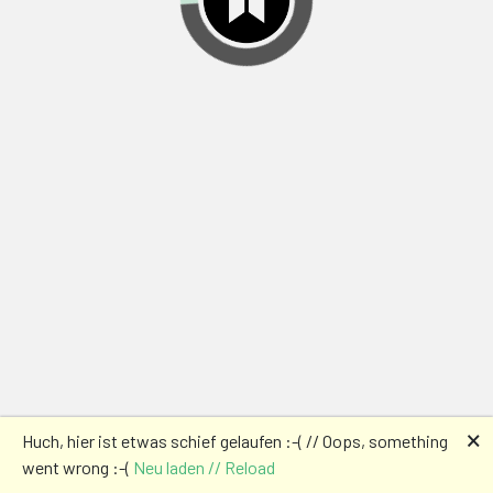
🗙
Huch, hier ist etwas schief gelaufen :-( // Oops, something
went wrong :-(
Neu laden // Reload