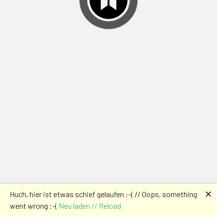
🗙
Huch, hier ist etwas schief gelaufen :-( // Oops, something
went wrong :-(
Neu laden // Reload