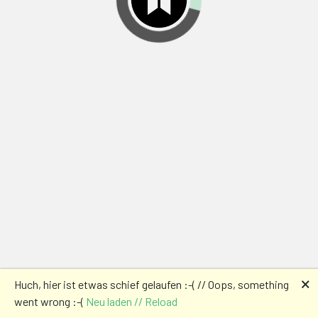
🗙
Huch, hier ist etwas schief gelaufen :-( // Oops, something
went wrong :-(
Neu laden // Reload