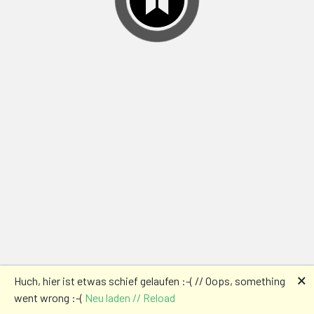
🗙
Huch, hier ist etwas schief gelaufen :-( // Oops, something
went wrong :-(
Neu laden // Reload