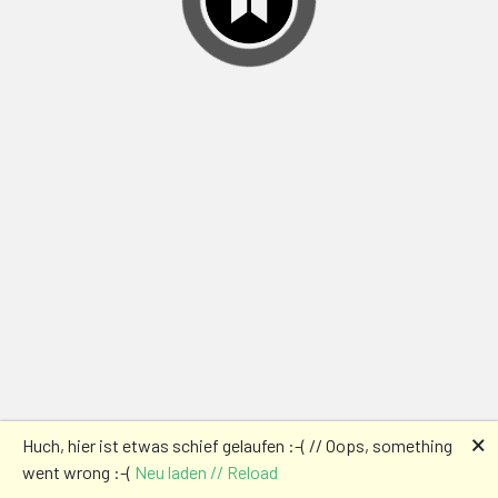
🗙
Huch, hier ist etwas schief gelaufen :-( // Oops, something
went wrong :-(
Neu laden // Reload