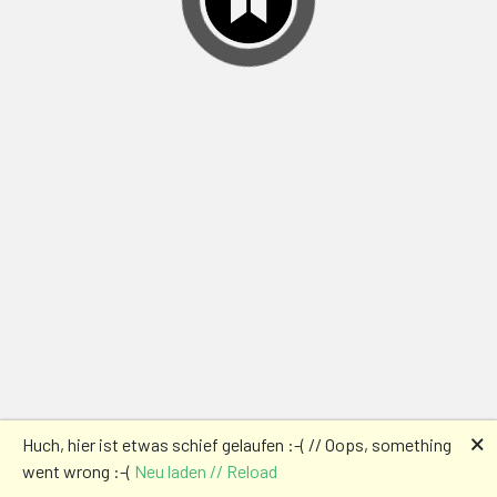
🗙
Huch, hier ist etwas schief gelaufen :-( // Oops, something
went wrong :-(
Neu laden // Reload