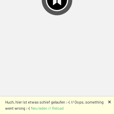
🗙
Huch, hier ist etwas schief gelaufen :-( // Oops, something
went wrong :-(
Neu laden // Reload