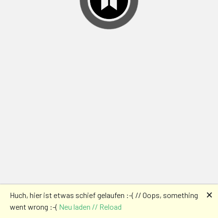
🗙
Huch, hier ist etwas schief gelaufen :-( // Oops, something
went wrong :-(
Neu laden // Reload