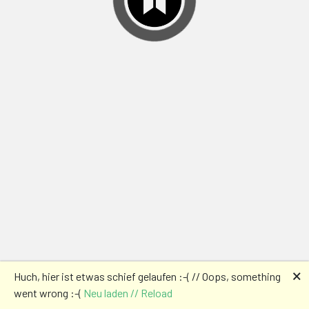
🗙
Huch, hier ist etwas schief gelaufen :-( // Oops, something
went wrong :-(
Neu laden // Reload