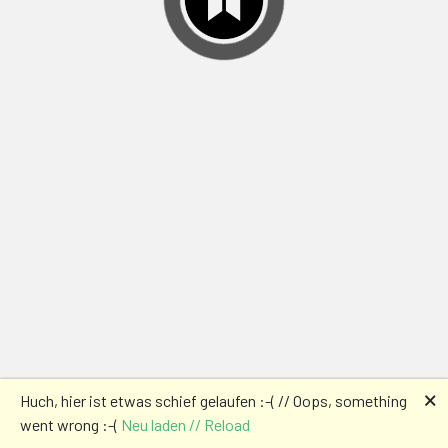
🗙
Huch, hier ist etwas schief gelaufen :-( // Oops, something
went wrong :-(
Neu laden // Reload