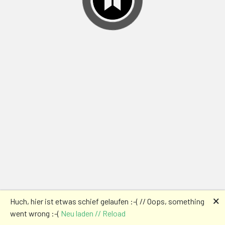
🗙
Huch, hier ist etwas schief gelaufen :-( // Oops, something
went wrong :-(
Neu laden // Reload