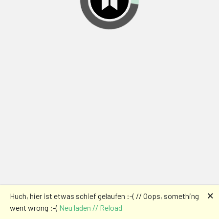
🗙
Huch, hier ist etwas schief gelaufen :-( // Oops, something
went wrong :-(
Neu laden // Reload