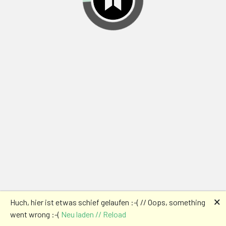
🗙
Huch, hier ist etwas schief gelaufen :-( // Oops, something
went wrong :-(
Neu laden // Reload