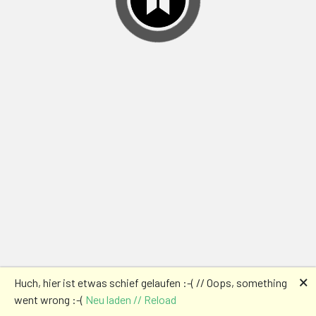
🗙
Huch, hier ist etwas schief gelaufen :-( // Oops, something
went wrong :-(
Neu laden // Reload