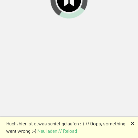
🗙
Huch, hier ist etwas schief gelaufen :-( // Oops, something
went wrong :-(
Neu laden // Reload