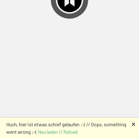
🗙
Huch, hier ist etwas schief gelaufen :-( // Oops, something
went wrong :-(
Neu laden // Reload