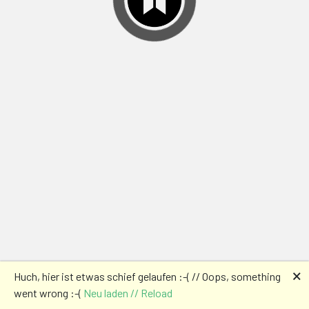
🗙
Huch, hier ist etwas schief gelaufen :-( // Oops, something
went wrong :-(
Neu laden // Reload