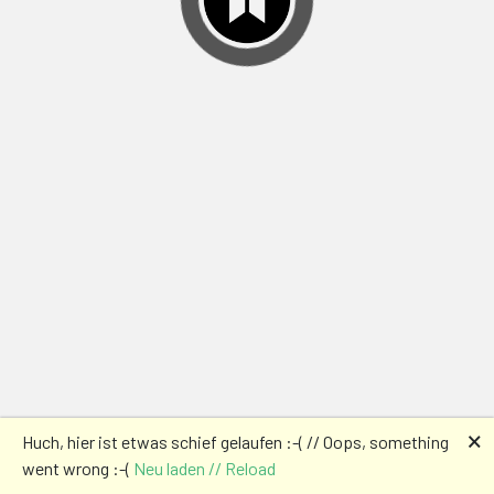
🗙
Huch, hier ist etwas schief gelaufen :-( // Oops, something
went wrong :-(
Neu laden // Reload