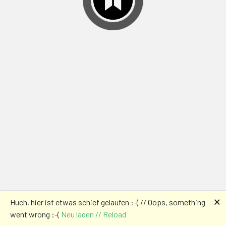
🗙
Huch, hier ist etwas schief gelaufen :-( // Oops, something
went wrong :-(
Neu laden // Reload