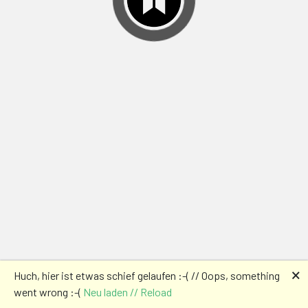
🗙
Huch, hier ist etwas schief gelaufen :-( // Oops, something
went wrong :-(
Neu laden // Reload