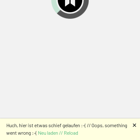
🗙
Huch, hier ist etwas schief gelaufen :-( // Oops, something
went wrong :-(
Neu laden // Reload