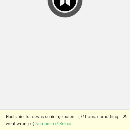
🗙
Huch, hier ist etwas schief gelaufen :-( // Oops, something
went wrong :-(
Neu laden // Reload