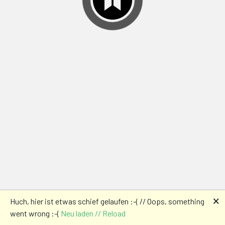
🗙
Huch, hier ist etwas schief gelaufen :-( // Oops, something
went wrong :-(
Neu laden // Reload