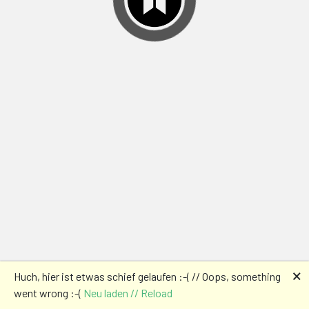
🗙
Huch, hier ist etwas schief gelaufen :-( // Oops, something
went wrong :-(
Neu laden // Reload