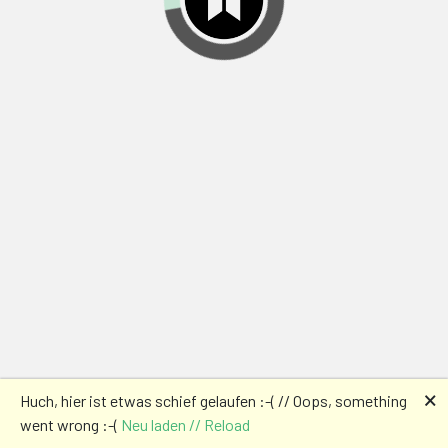
🗙
Huch, hier ist etwas schief gelaufen :-( // Oops, something
went wrong :-(
Neu laden // Reload