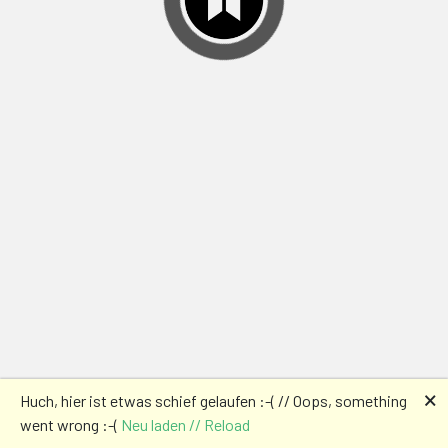
🗙
Huch, hier ist etwas schief gelaufen :-( // Oops, something
went wrong :-(
Neu laden // Reload