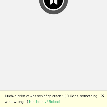
🗙
Huch, hier ist etwas schief gelaufen :-( // Oops, something
went wrong :-(
Neu laden // Reload