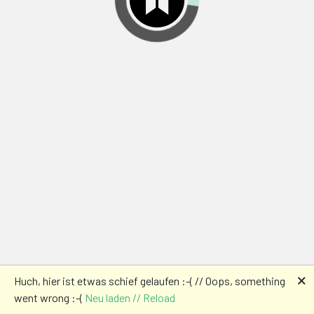
🗙
Huch, hier ist etwas schief gelaufen :-( // Oops, something
went wrong :-(
Neu laden // Reload