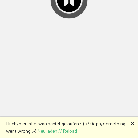
🗙
Huch, hier ist etwas schief gelaufen :-( // Oops, something
went wrong :-(
Neu laden // Reload