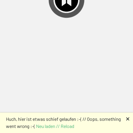
🗙
Huch, hier ist etwas schief gelaufen :-( // Oops, something
went wrong :-(
Neu laden // Reload