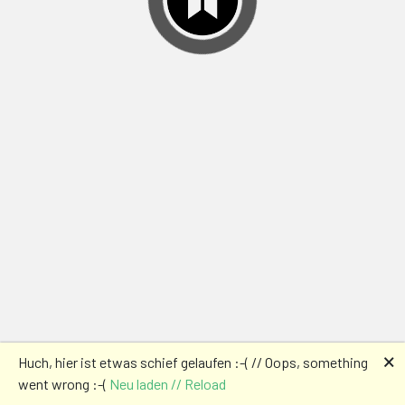
🗙
Huch, hier ist etwas schief gelaufen :-( // Oops, something
went wrong :-(
Neu laden // Reload