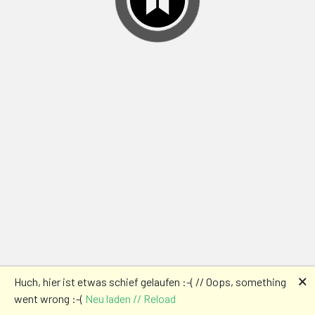
🗙
Huch, hier ist etwas schief gelaufen :-( // Oops, something
went wrong :-(
Neu laden // Reload