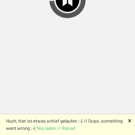
🗙
Huch, hier ist etwas schief gelaufen :-( // Oops, something
went wrong :-(
Neu laden // Reload